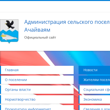
Администрация сельского посе
Ачайваям
Официальный сайт
Главная
Новости
О поселении
Жителям посел
Органы власти
Социальная сф
Нормотворчество
Экономика
Прокуратура информирует
Сведения о дох