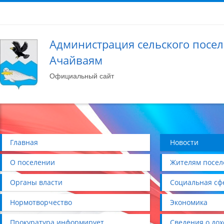
Администрация сельского посе
Ачайваям
Официальный сайт
Главная
Новости
О поселении
Жителям посел
Органы власти
Социальная сф
Нормотворчество
Экономика
Прокуратура информирует
Сведения о дох