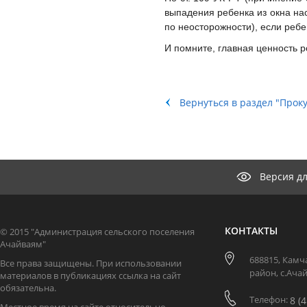
выпадения ребенка из окна нас
по неосторожности), если реб
И помните, главная ценность р
Вернуться в раздел "Прок
Версия д
КОНТАКТЫ
© 2015 "Администрация сельского поселения
Ачайваям"
688815, Камч
Все права защищены. При использовании
район, с.Ача
материалов в публикациях ссылка на сайт
обязательна.
Телефон:
8 (