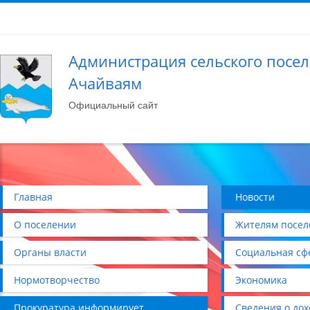
Администрация сельского посе
Ачайваям
Официальный сайт
Главная
Новости
О поселении
Жителям посел
Органы власти
Социальная сф
Нормотворчество
Экономика
Прокуратура информирует
Сведения о дох