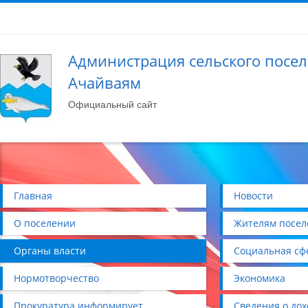
Администрация сельского посе
Ачайваям
Официальный сайт
Главная
Новости
О поселении
Жителям посел
Органы власти
Социальная сф
Нормотворчество
Экономика
Прокуратура информирует
Сведения о дох