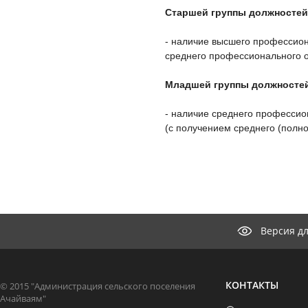
Старшей группы должностей
- наличие высшего профессион
среднего профессионального о
Младшей группы должносте
- наличие среднего профессио
(с получением среднего (полн
Версия д
КОНТАКТЫ
© 2015 "Администрация сельского поселения
Ачайваям"