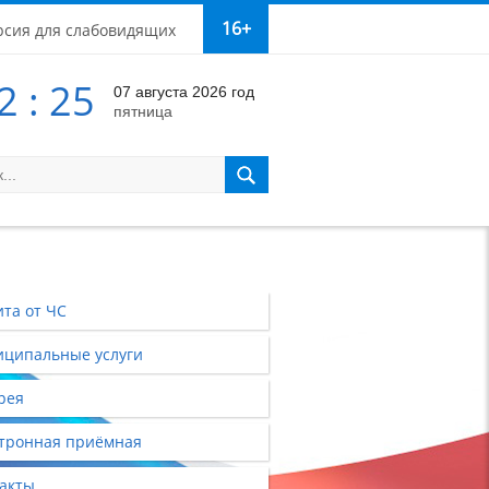
16+
рсия для слабовидящих
2 : 25
07 августа 2026 год
пятница
та от ЧС
ципальные услуги
рея
тронная приёмная
акты