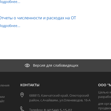
Подробнее...
Отчеты о численности и расходах на ОТ
Подробнее...
Версия для слабовидящих
КОНТАКТЫ
ООО "М
еления
Целью к
688815, Камчатский край, Олюторский
нии
разрабо
район, с.Ачайваям, ул.Оленеводов, 16-А
айт
для орг
продвиж
Телефон:
8 (41544) 5-15-02