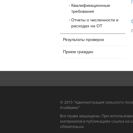
Квалификационные
требования
Отчеты о численности и
расходах на ОТ
Результаты проверок
Прием граждан
© 2015 "Администрация сельского пос
Ачайваям"
Все права защищены. При использова
материалов в публикациях ссылка на с
обязательна.