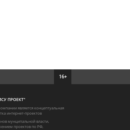
16+
СУ ПРОЕКТ"
омпании является концептуальная
тка интернет-проектов
анов мунципальной власти,
ением проектов по РФ,