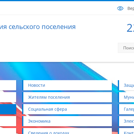
Ве
2
я сельского поселения
Новости
Защи
Жителям поселения
Муни
Социальная сфера
Гале
Экономика
Элек
Сведения о доходах
Конт